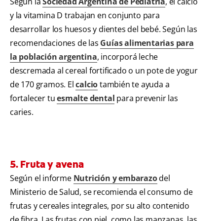
Según la
Sociedad Argentina de Pediatría
, el calcio
y la vitamina D trabajan en conjunto para
desarrollar los huesos y dientes del bebé. Según las
recomendaciones de las
Guías alimentarias para
la población argentina
, incorporá leche
descremada al cereal fortificado o un pote de yogur
de 170 gramos. El
calcio
también te ayuda a
fortalecer tu
esmalte dental
para prevenir las
caries.
5. Fruta y avena
Según el informe
Nutrición y embarazo
del
Ministerio de Salud, se recomienda el consumo de
frutas y cereales integrales, por su alto contenido
de fibra. Las frutas con piel, como las manzanas, las