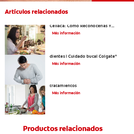
Artículos relacionados
Aftas Causadas Por Enfermedad
Celíaca: Cómo Reconocerlas Y
Tratarlas
Más información
Reflujo ácido y complicaciones en los
dientes | Cuidado bucal Colgate
®
Más información
Eructos de azufre: causas y
tratamientos
Más información
Productos relacionados