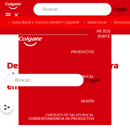
Toggle
Salud Bucal y Cuidado Dental | Colgate®
Salud bucal
Desayuno
PARA PROFESIONALES
AR (ES)
SUSCRIBITE
PRODUCTOS
PRODUCTOS
Desayunos saludables para
el embarazo: 5 ideas para
SALUD BUCAL
Toggle
SALUD BUCAL
empezar bien el día
MISIÓN
CHEQUEO DE SALUD BUCAL
MISIÓN
CORRESPONDENCIA DE PRODUCTOS