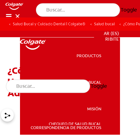
Toggle
Salud Bucal y Cuidado Dental | Colgate®
Salud bucal
¿Cómo Pu
PARA PROFESIONALES
AR (ES)
SUSCRIBITE
PRODUCTOS
PRODUCTOS
¿Cómo Pueden Mantener
Una Sonrisa Brillante Los
SALUD BUCAL
Toggle
SALUD BUCAL
Adolescentes?
MISIÓN
CHEQUEO DE SALUD BUCAL
MISIÓN
CORRESPONDENCIA DE PRODUCTOS