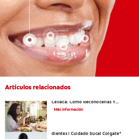
Artículos relacionados
Aftas Causadas Por Enfermedad
Celíaca: Cómo Reconocerlas Y
Tratarlas
Más información
Reflujo ácido y complicaciones en los
dientes | Cuidado bucal Colgate
®