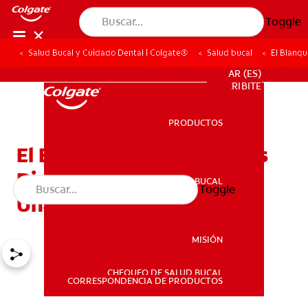
Toggle
Salud Bucal y Cuidado Dental | Colgate®
Salud bucal
El Blanq
PARA PROFESIONALES
AR (ES)
SUSCRIBITE
PRODUCTOS
PRODUCTOS
El Blanqueamiento De Los
Dientes Continúa Siendo
SALUD BUCAL
Toggle
SALUD BUCAL
Una Opción Deseada
MISIÓN
CHEQUEO DE SALUD BUCAL
MISIÓN
CORRESPONDENCIA DE PRODUCTOS