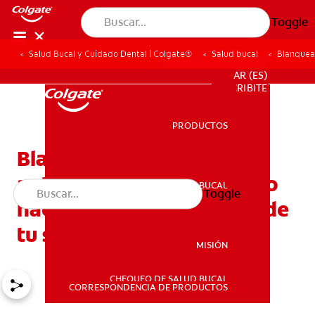
Toggle
Salud Bucal y Cuidado Dental | Colgate®
Salud bucal
Blanquea
PARA PROFESIONALES
AR (ES)
SUSCRIBITE
PRODUCTOS
PRODUCTOS
Blanqueamiento dental y
antienvejecimiento: Cómo
SALUD BUCAL
Toggle
SALUD BUCAL
hacer retroceder el reloj de
tu sonrisa
MISIÓN
CHEQUEO DE SALUD BUCAL
MISIÓN
CORRESPONDENCIA DE PRODUCTOS