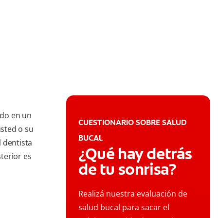
ido en un
CUESTIONARIO SOBRE SALUD
usted o su
BUCAL
 dentista
¿Qué hay detrás
sterior es
de tu sonrisa?
Realizá nuestra evaluación de
salud bucal para sacar el