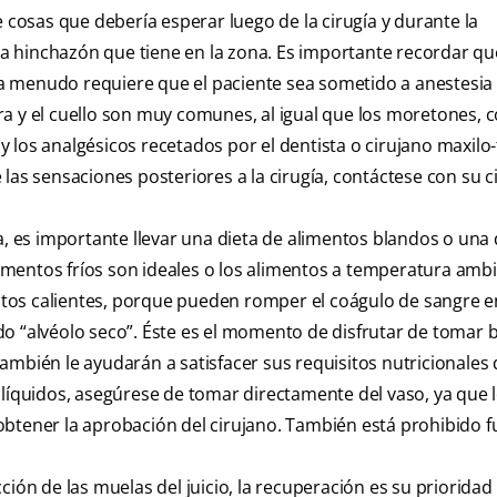
e cosas que debería esperar luego de la cirugía y durante la
 la hinchazón que tiene en la zona. Es importante recordar qu
e a menudo requiere que el paciente sea sometido a anestesia
cara y el cuello son muy comunes, al igual que los moretones, 
los analgésicos recetados por el dentista o cirujano maxilo-f
las sensaciones posteriores a la cirugía, contáctese con su c
a, es importante llevar una dieta de alimentos blandos o una 
alimentos fríos son ideales o los alimentos a temperatura amb
tos calientes, porque pueden romper el coágulo de sangre e
o “alvéolo seco”. Éste es el momento de disfrutar de tomar b
mbién le ayudarán a satisfacer sus requisitos nutricionales 
 líquidos, asegúrese de tomar directamente del vaso, ya que 
obtener la aprobación del cirujano. También está prohibido 
ción de las muelas del juicio, la recuperación es su priorid