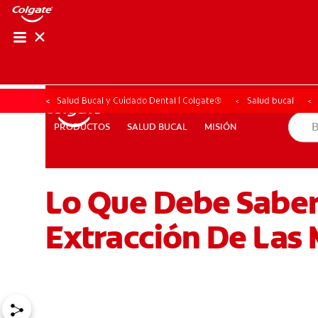
CHEQUEO DE SAL
CHEQUEO DE 
Salud Bucal y Cuidado Dental | Colgate®
Salud bucal
SALUD BUCAL
MISIÓN
PRODUCTOS
PRODUCTOS
SALUD BUCAL
MISIÓN
Lo Que Debe Saber
PARA PROFESIONALES
AR (ES)
SUSCRIBITE
Extracción De Las 