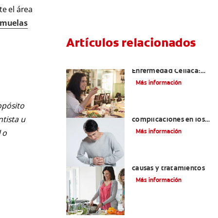
te el área
muelas
Artículos relacionados
Aftas Causadas Por
Enfermedad Celíaca:
Cómo Reconocerlas Y
Más información
Tratarlas
opósito
Reflujo ácido y
ntista u
complicaciones en los
dientes | Cuidado bucal
Más información
 o
Colgate
®
Eructos de azufre:
causas y tratamientos
Más información