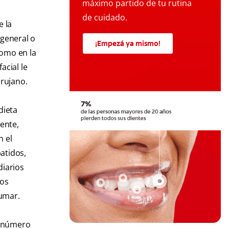
máximo partido de tu rutina
de cuidado.
e la
 general o
¡Empezá ya mismo!
como en la
acial le
irujano.
dieta
iente,
n el
atidos,
diarios
los
fumar.
ad número