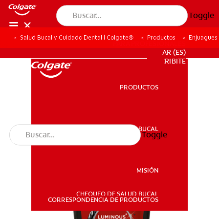
Toggle
Salud Bucal y Cuidado Dental | Colgate®
Productos
Enjuagues
PARA PROFESIONALES
AR (ES)
SUSCRIBITE
PRODUCTOS
PRODUCTOS
SALUD BUCAL
Toggle
SALUD BUCAL
MISIÓN
CHEQUEO DE SALUD BUCAL
MISIÓN
CORRESPONDENCIA DE PRODUCTOS