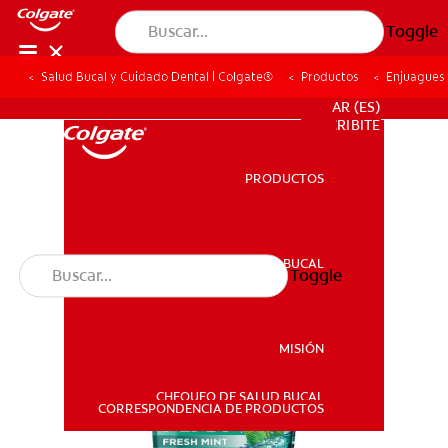
Toggle
Salud Bucal y Cuidado Dental | Colgate®
Productos
Enjuagues
PARA PROFESIONALES
AR (ES)
SUSCRIBITE
PRODUCTOS
PRODUCTOS
SALUD BUCAL
Toggle
SALUD BUCAL
MISIÓN
CHEQUEO DE SALUD BUCAL
MISIÓN
CORRESPONDENCIA DE PRODUCTOS