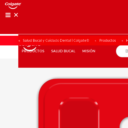
CHEQUEO DE SAL
CHEQUEO DE 
Salud Bucal y Cuidado Dental | Colgate®
Productos
H
SALUD BUCAL
MISIÓN
PRODUCTOS
PRODUCTOS
SALUD BUCAL
MISIÓN
PARA PROFESIONALES
AR (ES)
SUSCRIBITE