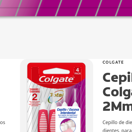
COLGATE
Cepi
Colg
2M
los
Cepillo de di
dientes, para