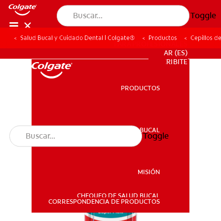
Toggle
Salud Bucal y Cuidado Dental | Colgate®
Productos
Cepillos d
PARA PROFESIONALES
AR (ES)
SUSCRIBITE
PRODUCTOS
PRODUCTOS
SALUD BUCAL
Toggle
SALUD BUCAL
MISIÓN
CHEQUEO DE SALUD BUCAL
MISIÓN
CORRESPONDENCIA DE PRODUCTOS