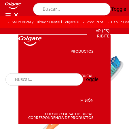
Toggle
Salud Bucal y Cuidado Dental | Colgate®
Productos
Cepillos d
PARA PROFESIONALES
AR (ES)
SUSCRIBITE
PRODUCTOS
PRODUCTOS
SALUD BUCAL
Toggle
SALUD BUCAL
MISIÓN
CHEQUEO DE SALUD BUCAL
MISIÓN
CORRESPONDENCIA DE PRODUCTOS