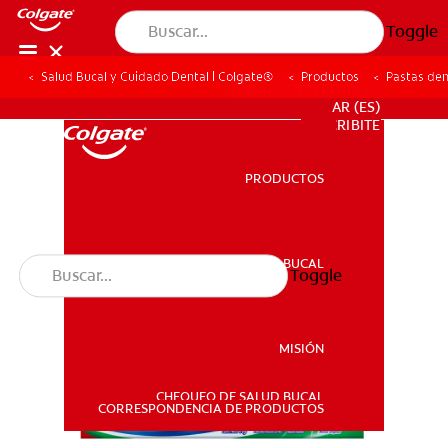
Toggle
Salud Bucal y Cuidado Dental | Colgate®
Productos
Pastas den
PARA PROFESIONALES
AR (ES)
SUSCRIBITE
PRODUCTOS
PRODUCTOS
SALUD BUCAL
Toggle
SALUD BUCAL
MISIÓN
CHEQUEO DE SALUD BUCAL
MISIÓN
CORRESPONDENCIA DE PRODUCTOS