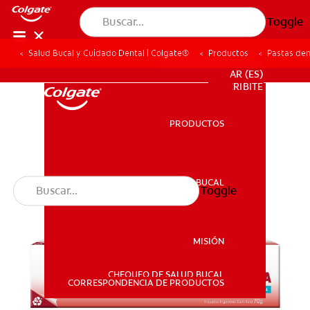
Toggle
Salud Bucal y Cuidado Dental | Colgate®
Productos
Pastas den
PARA PROFESIONALES
AR (ES)
SUSCRIBITE
PRODUCTOS
PRODUCTOS
SALUD BUCAL
Toggle
SALUD BUCAL
MISIÓN
CHEQUEO DE SALUD BUCAL
MISIÓN
CORRESPONDENCIA DE PRODUCTOS