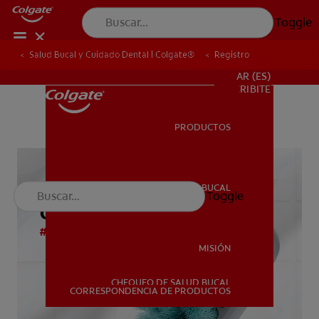
Toggle
Salud Bucal y Cuidado Dental | Colgate®
Registro
PARA PROFESIONALES
AR (ES)
SUSCRIBITE
PRODUCTOS
PRODUCTOS
SALUD BUCAL
GANÁ UN AÑO DE CEPILLOS
Toggle
SALUD BUCAL
GRATIS
#ElegíColgate
MISIÓN
CHEQUEO DE SALUD BUCAL
MISIÓN
CORRESPONDENCIA DE PRODUCTOS