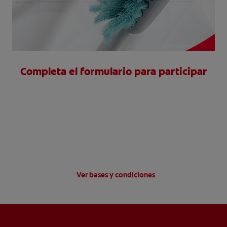
CHEQUEO DE SALUD BUCAL
CORRESPONDENCIA DE PRODUCTOS
Completa el formulario para participar
PARA PROFESIONALES
AR (ES)
SUSCRIBITE
Ver bases y condiciones