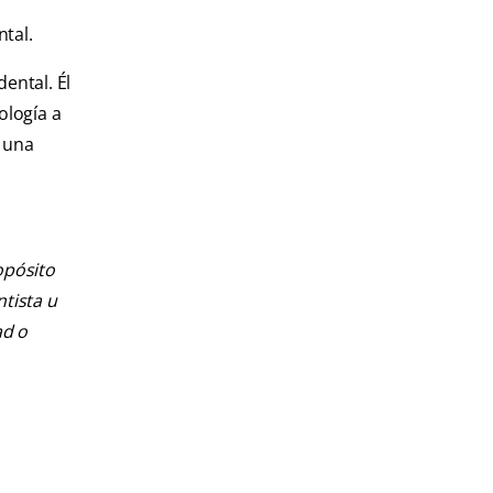
ntal.
dental. Él
ología a
r una
opósito
ntista u
ad o