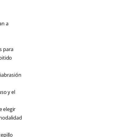
an a
s para
pitido
tiabrasión
so y el
 elegir
 modalidad
epillo