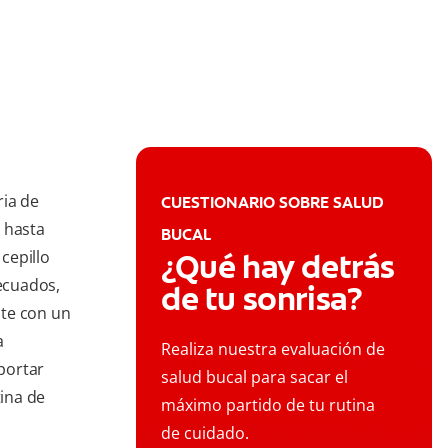
ria de
CUESTIONARIO SOBRE SALUD
 hasta
BUCAL
cepillo
¿Qué hay detrás
decuados,
de tu sonrisa?
nte con un
a
Realiza nuestra evaluación de
aportar
salud bucal para sacar el
tina de
máximo partido de tu rutina
de cuidado.