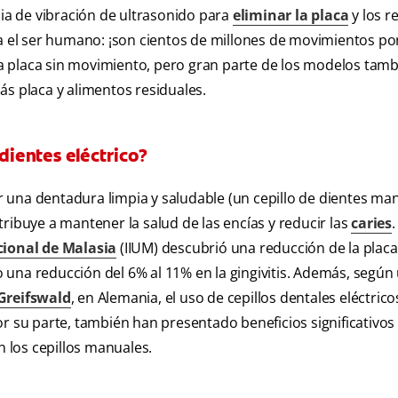
cia de vibración de ultrasonido para
eliminar la placa
y los r
ra el ser humano: ¡son cientos de millones de movimientos po
a placa sin movimiento, pero gran parte de los modelos tam
ás placa y alimentos residuales.
 dientes eléctrico?
cir una dentadura limpia y saludable (un cepillo de dientes ma
ribuye a mantener la salud de las encías y reducir las
caries
cional de Malasia
(IIUM) descubrió una reducción de la placa
mo una reducción del 6% al 11% en la gingivitis. Además, según
Greifswald
, en Alemania, el uso de cepillos dentales eléctricos
r su parte, también han presentado beneficios significativos 
n los cepillos manuales.