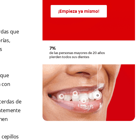
¡Empieza ya mismo!
erdas que
rías,
s
 que
a con
 cerdas de
ientemente
enen
 cepillos