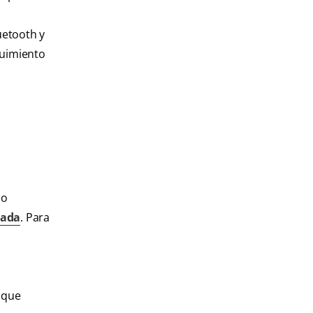
uetooth y
guimiento
no
uada
. Para
e que