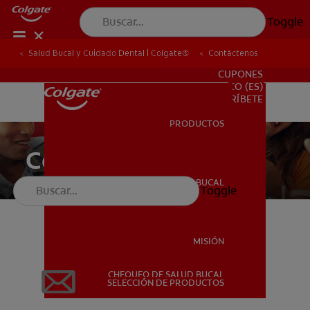
Toggle
Salud Bucal y Cuidado Dental | Colgate®
Contáctenos
PARA PROFESIONALES
CUPONES
CO (ES)
SUSCRÍBETE
PRODUCTOS
PRODUCTOS
Contáctenos
SALUD BUCAL
Toggle
SALUD BUCAL
Para dudas generales
MISIÓN
CHEQUEO DE SALUD BUCAL
MISIÓN
SELECCIÓN DE PRODUCTOS