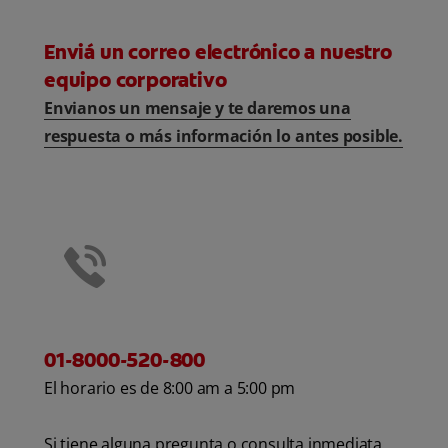
CHEQUEO DE SALUD BUCAL
Enviá un correo electrónico a nuestro
SELECCIÓN DE PRODUCTOS
equipo corporativo
Envianos un mensaje y te daremos una
respuesta o más información lo antes posible.
PARA PROFESIONALES
CUPONES
CO (ES)
SUSCRÍBETE
01-8000-520-800
El horario es de 8:00 am a 5:00 pm
Si tiene alguna pregunta o consulta inmediata,