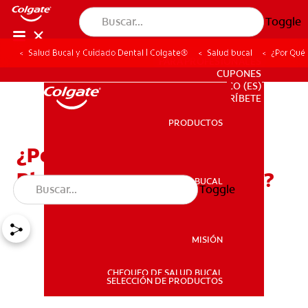
Toggle
Salud Bucal y Cuidado Dental | Colgate®
Salud bucal
¿Por Qué
PARA PROFESIONALES
CUPONES
CO (ES)
SUSCRÍBETE
PRODUCTOS
PRODUCTOS
¿Por Qué Debo
Blanquearme Los Dientes?
SALUD BUCAL
Toggle
SALUD BUCAL
MISIÓN
CHEQUEO DE SALUD BUCAL
MISIÓN
SELECCIÓN DE PRODUCTOS