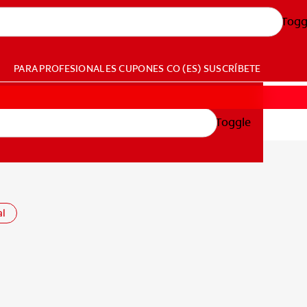
Togg
PARA PROFESIONALES
CUPONES
CO (ES)
SUSCRÍBETE
Toggle
al