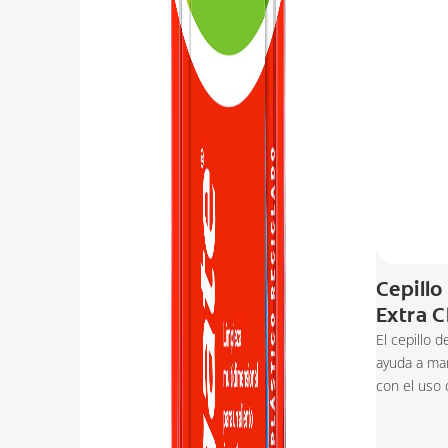
Cepillo
Extra C
El cepillo 
ayuda a man
con el uso d