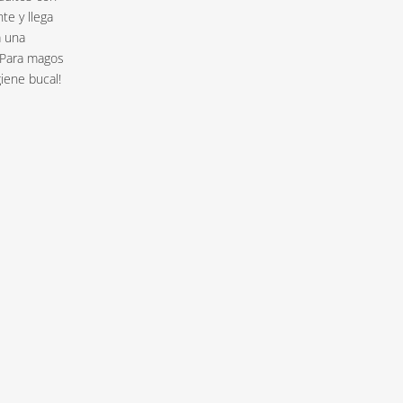
te y llega
a una
 ¡Para magos
iene bucal!