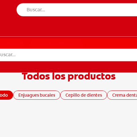
UD BUCAL
SELECCIÓN DE PRODUCTOS
SALUD BUCAL
SELECCIÓN DE PRODUCTOS
Todos los productos
BETE
Todo
Enjuagues bucales
Cepillo de dientes
Crema dent