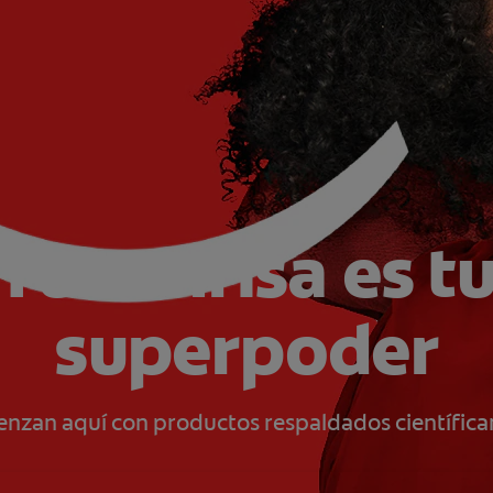
Tu sonrisa es t
superpoder
ienzan aquí con productos respaldados científica