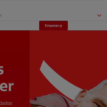
n
Empezar
s
er
ldados