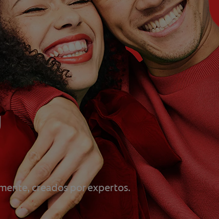
u
mente, creados por expertos.