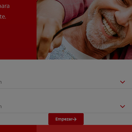
para
te.
n
n
Empezar