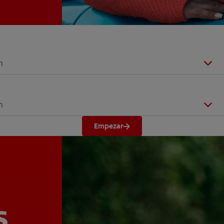
n
n
Empezar
s