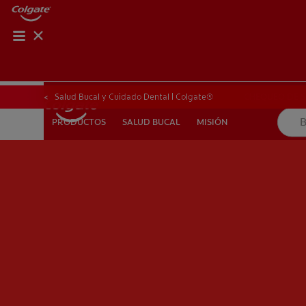
CHEQUEO DE SAL
CHEQUEO DE 
Salud Bucal y Cuidado Dental | Colgate®
SALUD BUCAL
MISIÓN
PRODUCTOS
PRODUCTOS
SALUD BUCAL
MISIÓN
PARA PROFESIONALES
CUPONES
CO (ES)
SUSCRÍ