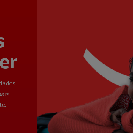
s
er
ldados
para
te.