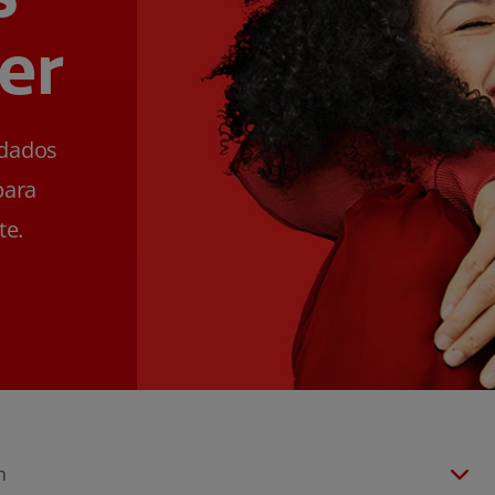
er
ldados
para
te.
n