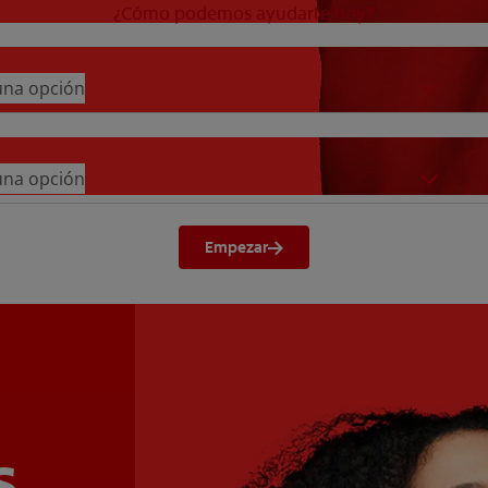
¿Cómo podemos ayudarte hoy?
 una opción
 una opción
Empezar
s