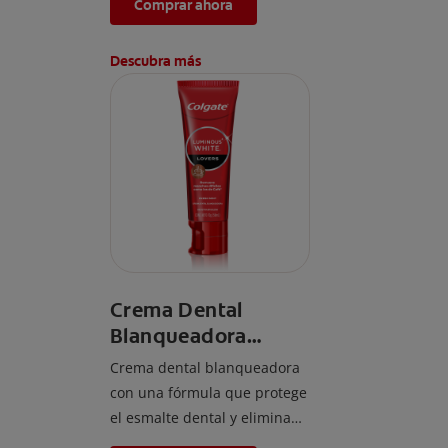
Comprar ahora
Descubra más
Crema Dental
Blanqueadora
Colgate Luminous
Crema dental blanqueadora
White Cafe 70gr
con una fórmula que protege
el esmalte dental y elimina
las manchas difíciles