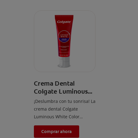
Crema Dental
Colgate Luminous
White Color Correct
¡Deslumbra con tu sonrisa! La
crema dental Colgate
Luminous White Color
Correct Fresh Mint, con flúor
Comprar ahora
y tecnología de color violeta,