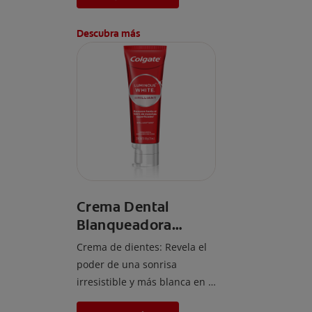
neutraliza las manchas
amarillas* para unos dientes
Descubra más
visiblemente más blancos al
instante*. Este efecto es
temporal y te permite lucir
una sonrisa radiante.
Además, protege el esmalte
dental.
*El efecto es temporal.
Crema Dental
Blanqueadora
Colgate Luminous
Crema de dientes: Revela el
White Brilliant
poder de una sonrisa
125ml
irresistible y más blanca en 1
semana.