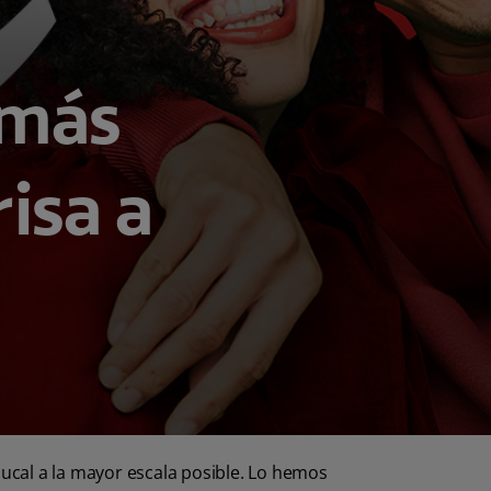
 más
risa a
bucal a la mayor escala posible. Lo hemos