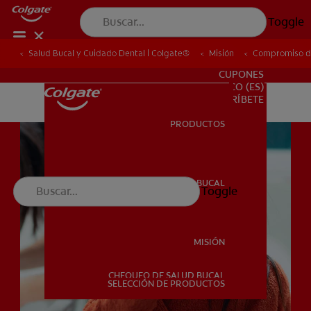
Toggle
Salud Bucal y Cuidado Dental | Colgate®
Salud Bucal y Cuidado Dental | Colgate®
Misión
Misión
Compromiso de
Compromiso de
PARA PROFESIONALES
CUPONES
CO (ES)
SUSCRÍBETE
PRODUCTOS
PRODUCTOS
SALUD BUCAL
Toggle
SALUD BUCAL
MISIÓN
CHEQUEO DE SALUD BUCAL
MISIÓN
SELECCIÓN DE PRODUCTOS