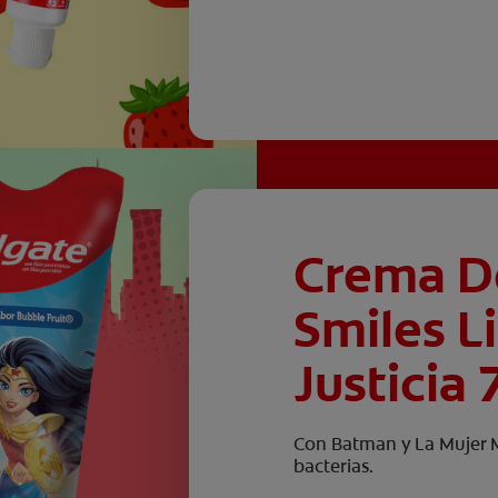
Crema D
Smiles L
Justicia 
Con Batman y La Mujer M
bacterias.