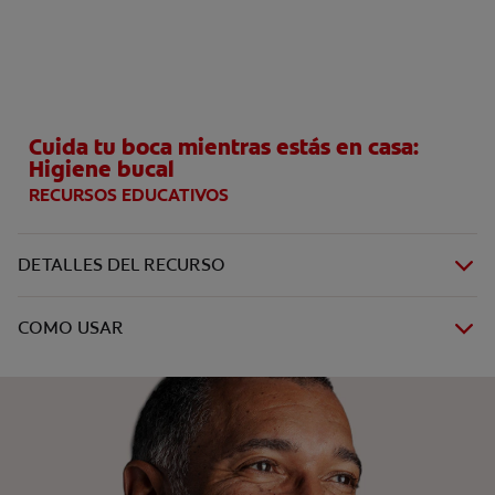
CHEQUEO DE SALUD BUCAL
SELECCIÓN DE PRODUCTOS
Cuida tu boca mientras estás en casa:
PARA PROFESIONALES
Higiene bucal
RECURSOS EDUCATIVOS
CUPONES
CO (ES)
DETALLES DEL RECURSO
SUSCRÍBETE
COMO USAR