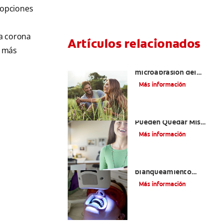
 opciones
na corona
Artículos relacionados
y más
¿Qué es la
microabrasión del
esmalte?
Más información
¿Qué Tan Blancos
Pueden Quedar Mis
Dientes?
Más información
¿Es seguro el
blanqueamiento
dental con rayos UV?
Más información