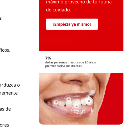
máximo provecho de tu rutina
de cuidado.
s
¡Empieza ya mismo!
icos.
arduzca o
ormemente
as de
iores