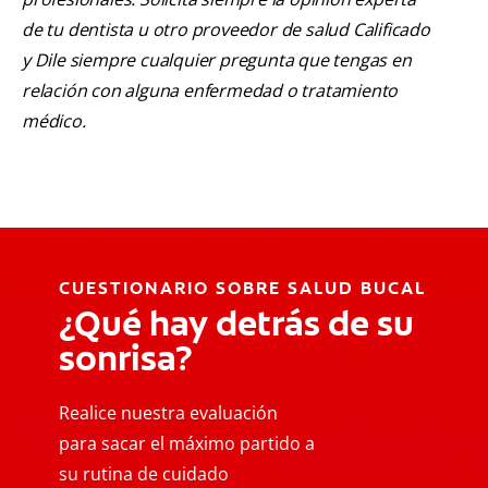
de tu dentista u otro proveedor de salud Calificado
y Dile siempre cualquier pregunta que tengas en
relación con alguna enfermedad o tratamiento
médico.
CUESTIONARIO SOBRE SALUD BUCAL
¿Qué hay detrás de su
sonrisa?
Realice nuestra evaluación
para sacar el máximo partido a
su rutina de cuidado