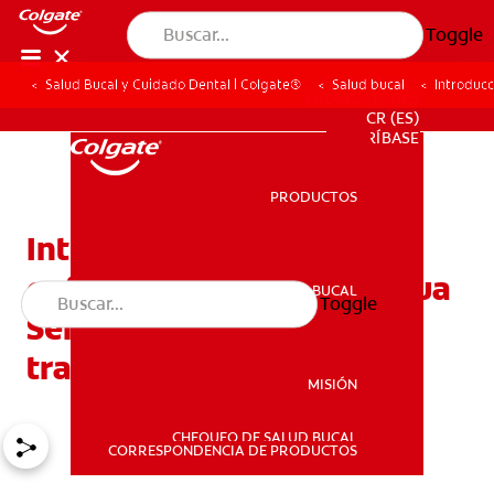
Toggle
Salud Bucal y Cuidado Dental | Colgate®
Salud bucal
Introducc
PROMOCIONES
CR (ES)
SUSCRÍBASE
PRODUCTOS
PRODUCTOS
Introducción a las
enfermedades de la lengua
SALUD BUCAL
Toggle
SALUD BUCAL
Señales, causas, tipos y
tratamiento
MISIÓN
CHEQUEO DE SALUD BUCAL
MISIÓN
CORRESPONDENCIA DE PRODUCTOS