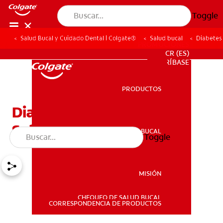
Toggle
Salud Bucal y Cuidado Dental | Colgate®
Salud bucal
Diabetes
PROMOCIONES
CR (ES)
SUSCRÍBASE
PRODUCTOS
PRODUCTOS
Diabetes Y Problemas De
Salud Bucal
SALUD BUCAL
Toggle
SALUD BUCAL
MISIÓN
CHEQUEO DE SALUD BUCAL
MISIÓN
CORRESPONDENCIA DE PRODUCTOS