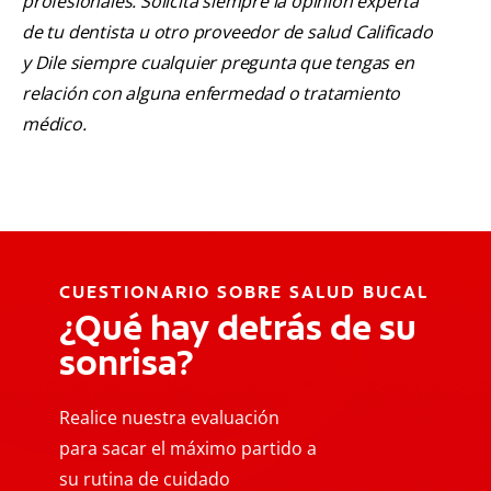
profesionales. Solicita siempre la opinión experta
de tu dentista u otro proveedor de salud Calificado
y Dile siempre cualquier pregunta que tengas en
relación con alguna enfermedad o tratamiento
médico.
CUESTIONARIO SOBRE SALUD BUCAL
¿Qué hay detrás de su
sonrisa?
Realice nuestra evaluación
para sacar el máximo partido a
su rutina de cuidado