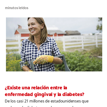
CHEQUEO DE SALUD BUCAL
minutos leídos
CORRESPONDENCIA DE PRODUCTOS
PROMOCIONES
CR (ES)
SUSCRÍBASE
¿Existe una relación entre la
enfermedad gingival y la diabetes?
De los casi 21 millones de estadounidenses que