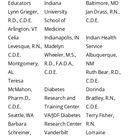
Educators
Indiana
Baltimore, MD
Lynn Grieger,
University
Jan Drass, R.N.,
R.D., C.D.E.
School of
C.D.E.
Arlington, VT
Medicine
Celia
Indianapolis, IN
Indian Health
Levesque, R.N.,
Madelyn
Service
C.D.E.
Wheeler, M.S.,
Albuquerque,
Montgomery,
R.D., F.A.D.A.,
NM
AL
C.D.E.
Ruth Bear, R.D.,
Teresa
C.D.E.
McMahon,
Diabetes
Dorinda
Pharm.D.,
Research and
Bradley, R.N.,
C.D.E.
Training Center
C.D.E.
Seattle, WA
VA/JDF Diabetes
Terry Fisher,
Barbara
Research Center
R.N.
Schreiner,
Vanderbilt
Lorraine