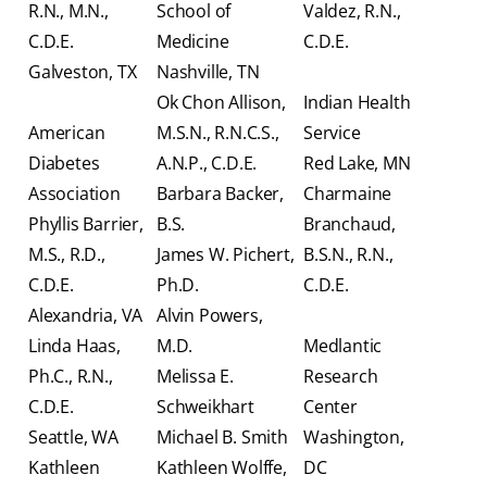
R.N., M.N.,
School of
Valdez, R.N.,
C.D.E.
Medicine
C.D.E.
Galveston, TX
Nashville, TN
Ok Chon Allison,
Indian Health
American
M.S.N., R.N.C.S.,
Service
Diabetes
A.N.P., C.D.E.
Red Lake, MN
Association
Barbara Backer,
Charmaine
Phyllis Barrier,
B.S.
Branchaud,
M.S., R.D.,
James W. Pichert,
B.S.N., R.N.,
C.D.E.
Ph.D.
C.D.E.
Alexandria, VA
Alvin Powers,
Linda Haas,
M.D.
Medlantic
Ph.C., R.N.,
Melissa E.
Research
C.D.E.
Schweikhart
Center
Seattle, WA
Michael B. Smith
Washington,
Kathleen
Kathleen Wolffe,
DC