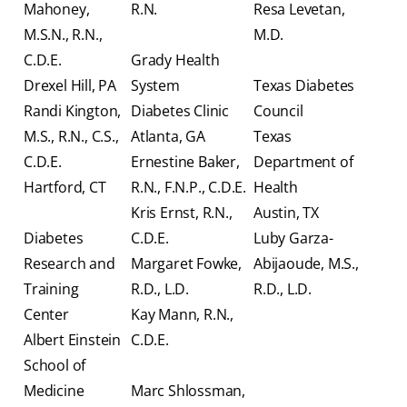
Mahoney,
R.N.
Resa Levetan,
M.S.N., R.N.,
M.D.
C.D.E.
Grady Health
Drexel Hill, PA
System
Texas Diabetes
Randi Kington,
Diabetes Clinic
Council
M.S., R.N., C.S.,
Atlanta, GA
Texas
C.D.E.
Ernestine Baker,
Department of
Hartford, CT
R.N., F.N.P., C.D.E.
Health
Kris Ernst, R.N.,
Austin, TX
Diabetes
C.D.E.
Luby Garza-
Research and
Margaret Fowke,
Abijaoude, M.S.,
Training
R.D., L.D.
R.D., L.D.
Center
Kay Mann, R.N.,
Albert Einstein
C.D.E.
School of
Medicine
Marc Shlossman,