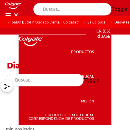
Toggle
Salud Bucal y Cuidado Dental | Colgate®
Salud bucal
Diabetes
PROMOCIONES
CR (ES)
SUSCRÍBASE
PRODUCTOS
PRODUCTOS
Diabetes: Consejos
SALUD BUCAL
Toggle
SALUD BUCAL
MISIÓN
CHEQUEO DE SALUD BUCAL
MISIÓN
CORRESPONDENCIA DE PRODUCTOS
minutos leídos