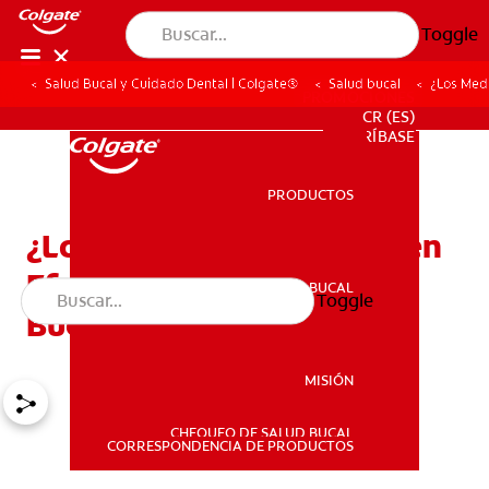
Toggle
Salud Bucal y Cuidado Dental | Colgate®
Salud bucal
¿Los Med
PROMOCIONES
CR (ES)
SUSCRÍBASE
PRODUCTOS
PRODUCTOS
¿Los Medicamentos Tienen
Efecto Sobre Mi Salud
SALUD BUCAL
Toggle
SALUD BUCAL
Bucal?
MISIÓN
CHEQUEO DE SALUD BUCAL
MISIÓN
CORRESPONDENCIA DE PRODUCTOS