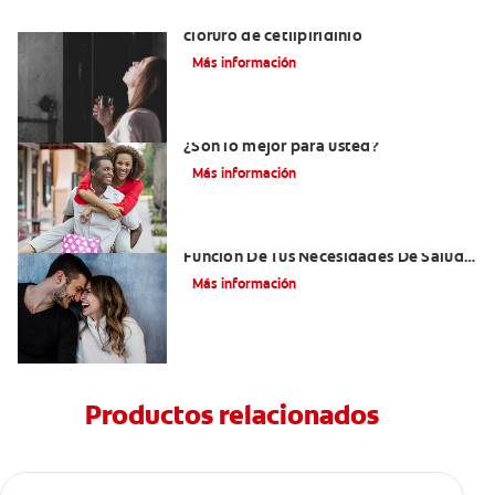
Ventajas de los enjuagues bucales con
cloruro de cetilpiridinio
Más información
Enjuagues bucales con clorhexidina:
¿Son lo mejor para usted?
Más información
¿Cómo Elegir Un Enjuague Bucal En
Función De Tus Necesidades De Salud
Oral?
Más información
Productos relacionados