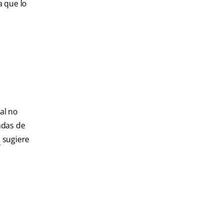
a que lo
al no
adas de
n
sugiere