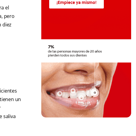
¡Empiece ya mismo!
a el
a, pero
n diez
icientes
 tienen un
r
 saliva