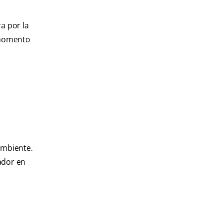
a por la
l momento
ambiente.
ador en