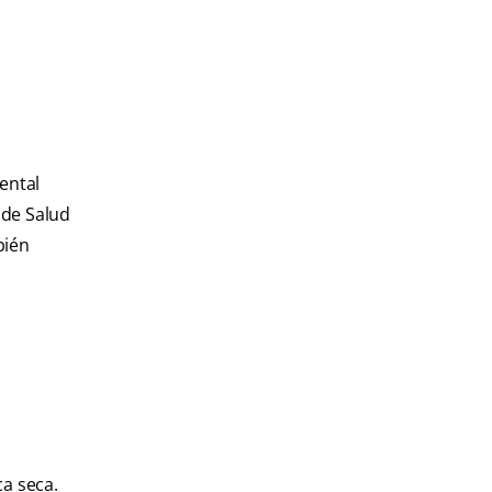
ental
 de Salud
bién
ca seca.