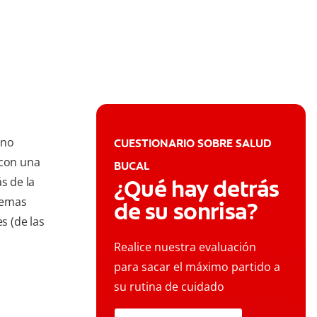
 no
CUESTIONARIO SOBRE SALUD
 con una
BUCAL
s de la
¿Qué hay detrás
lemas
de su sonrisa?
s (de las
Realice nuestra evaluación
para sacar el máximo partido a
su rutina de cuidado