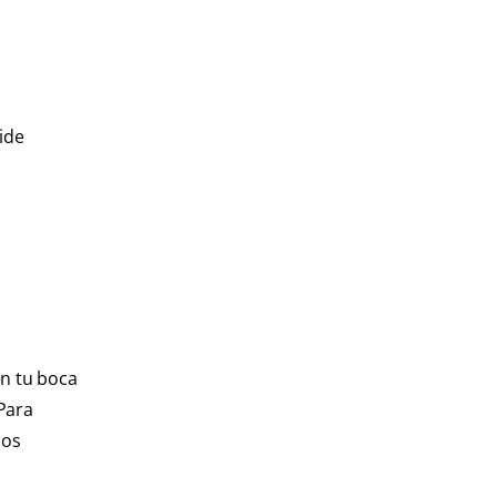
ide
en tu boca
Para
los