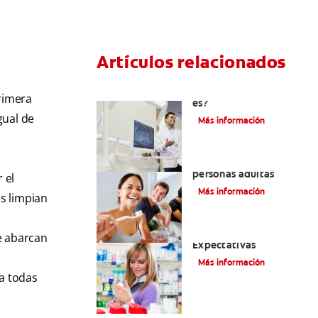
Artículos relacionados
El efecto férula: ¿Qué
rimera
es?
gual de
Más información
Pulpotomía en
personas adultas
 el
Más información
es limpian
Dolor por endodoncia:
e abarcan
Expectativas
Más información
 a todas