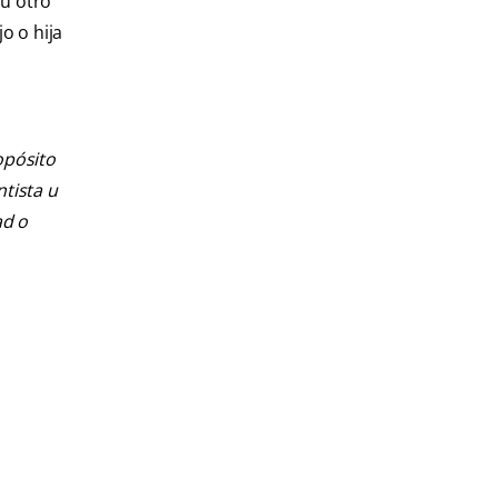
 u otro
o o hija
opósito
ntista u
ad o