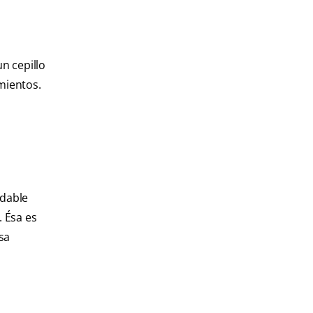
n cepillo
mientos.
ndable
 Ésa es
sa