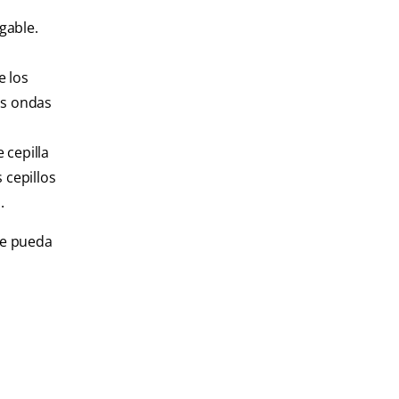
gable.
e los
las ondas
 cepilla
 cepillos
.
ue pueda