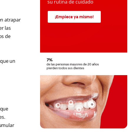
su rutina de cuidado
¡Empiece ya mismo!
en atrapar
r las
os de
sque un
 que
es.
cumular