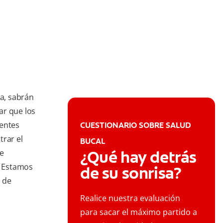
ia, sabrán
ar que los
ientes
CUESTIONARIO SOBRE SALUD
trar el
BUCAL
¿Qué hay detrás
ue
. Estamos
de su sonrisa?
s de
Realice nuestra evaluación
para sacar el máximo partido a