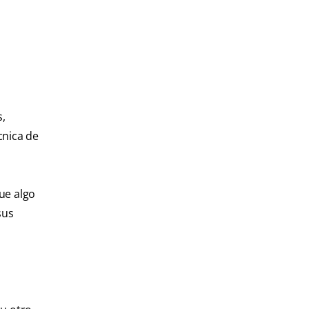
s,
cnica de
ue algo
sus