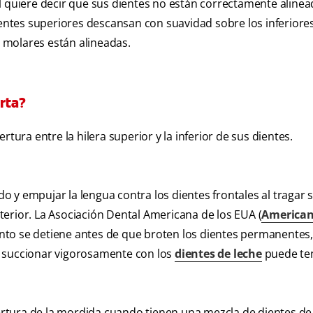
l quiere decir que sus dientes no están correctamente alinead
dientes superiores descansan con suavidad sobre los inferior
s molares están alineadas.
rta?
tura entre la hilera superior y la inferior de sus dientes.
 y empujar la lengua contra los dientes frontales al tragar 
erior. La Asociación Dental Americana de los EUA (
American
nto se detiene antes de que broten los dientes permanentes,
, succionar vigorosamente con los
dientes de leche
puede te
rtura de la mordida cuando tienen una mezcla de dientes de 