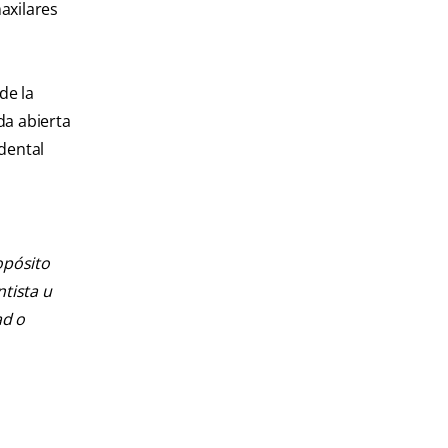
maxilares
de la
da abierta
dental
opósito
ntista u
ad o