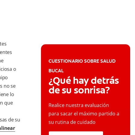
tes
ientes
me
CUESTIONARIO SOBRE SALUD
iciosa o
BUCAL
uipo
¿Qué hay detrás
es no se
de su sonrisa?
iene lo
ón que
Realice nuestra evaluación
para sacar el máximo partido a
usas de su
su rutina de cuidado
alinear