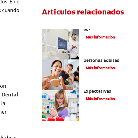
os. En el
es cuando
Artículos relacionados
El efecto férula: ¿Qué
es?
Más información
Pulpotomía en
personas adultas
Más información
son
Dolor por endodoncia:
Expectativas
 Dental
Más información
 la
ner
leche y