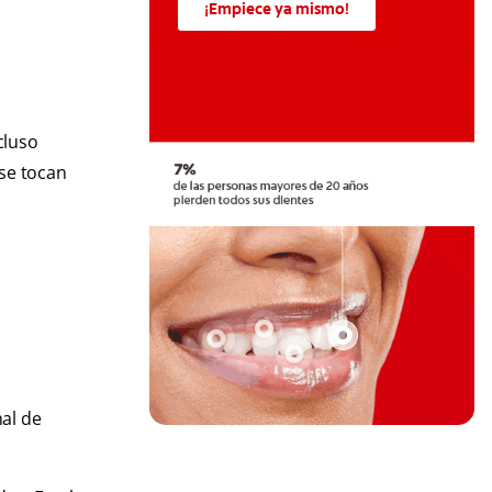
¡Empiece ya mismo!
cluso
 se tocan
al de