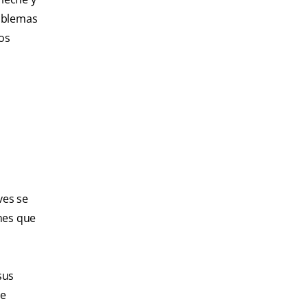
roblemas
os
ves se
nes que
sus
de