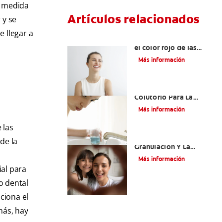
 A medida
Artículos relacionados
 y se
 llegar a
¿Qué puede significar
el color rojo de las
encías para las
Más información
mujeres?
¿Cuál Es El Mejor
Colutorio Para La
Gingivitis?
Más información
 las
El Tejido De
de la
Granulación Y La
Cicatrización De
Más información
Heridas En La Boca
ial para
o dental
ciona el
más, hay