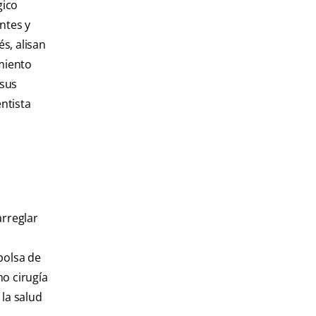
gico
ntes y
s, alisan
amiento
 sus
ntista
arreglar
bolsa de
mo cirugía
 la salud