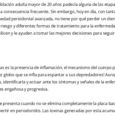
oblación adulta mayor de 20 años padecía alguna de las etapa
una consecuencia frecuente. Sin embargo, hoy en día, con tant
medad periodontal avanzada, no tiene por qué perder un dien
e riesgo y diferentes formas de tratamiento para la enfermeda
licen y le ayuden a tomar las mejores decisiones para seguir
ías es la presencia de inflamación, el mecanismo del cuerpo 
z globo que se infla para espantar a sus depredadores! Aunq
s, identificarla y actuar ante los síntomas y señales de la en
es engañosa y progresiva.
, se presenta cuando no se elimina completamente la placa ba
convertir en periodontitis. Las toxinas generadas por esta acum