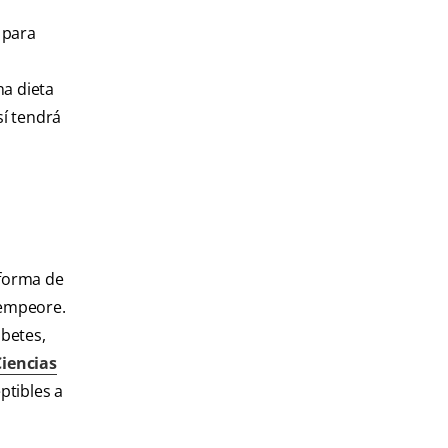
 para
na dieta
sí tendrá
 forma de
 empeore.
betes,
Ciencias
ptibles a