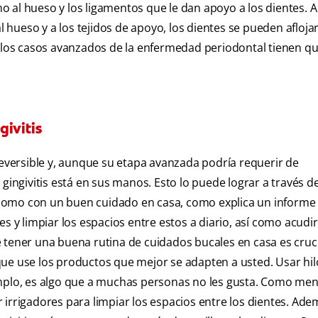
omo al hueso y los ligamentos que le dan apoyo a los dientes.
l hueso y a los tejidos de apoyo, los dientes se pueden aflojar
a los casos avanzados de la enfermedad periodontal tienen que
givitis
reversible y, aunque su etapa avanzada podría requerir de
gingivitis está en sus manos. Esto lo puede lograr a través de
como con un buen cuidado en casa, como explica un informe 
ntes y limpiar los espacios entre estos a diario, así como acudir
 tener una buena rutina de cuidados bucales en casa es cruc
ue use los productos que mejor se adapten a usted. Usar hil
emplo, es algo que a muchas personas no les gusta. Como men
ar irrigadores para limpiar los espacios entre los dientes. Ade