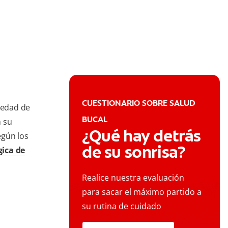
CUESTIONARIO SOBRE SALUD
medad de
BUCAL
n su
¿Qué hay detrás
egún los
de su sonrisa?
gica de
Realice nuestra evaluación
para sacar el máximo partido a
su rutina de cuidado