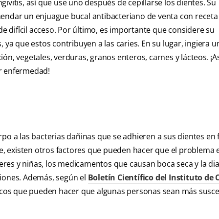
givitis, así que use uno después de cepillarse los dientes. Su
mendar un enjuague bucal antibacteriano de venta con receta
de difícil acceso. Por último, es importante que considere su
 ya que estos contribuyen a las caries. En su lugar, ingiera u
ón, vegetales, verduras, granos enteros, carnes y lácteos. ¡A
er enfermedad!
rpo a las bacterias dañinas que se adhieren a sus dientes en
ble, existen otros factores que pueden hacer que el problema
res y niñas, los medicamentos que causan boca seca y la dia
ciones. Además, según el
Boletín Científico del Instituto de 
ticos que pueden hacer que algunas personas sean más susce