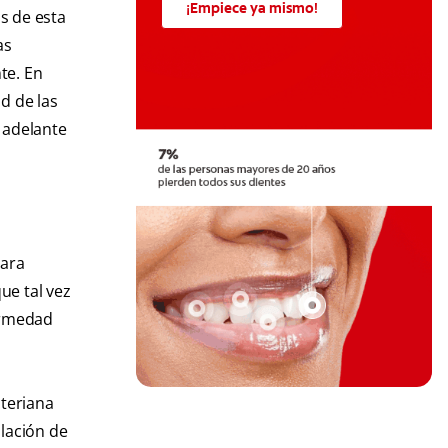
¡Empiece ya mismo!
s de esta
as
te. En
d de las
 adelante
para
ue tal vez
fermedad
cteriana
ulación de