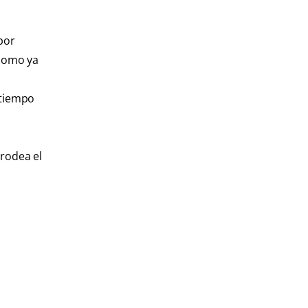
por
 como ya
 tiempo
 rodea el