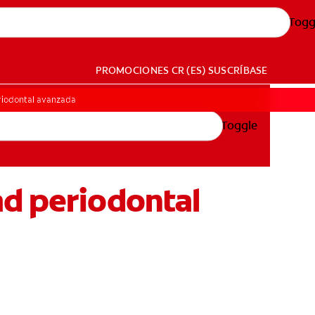
Togg
PROMOCIONES
CR (ES)
SUSCRÍBASE
riodontal avanzada
Toggle
ad periodontal