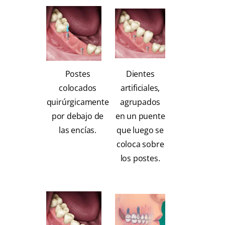
Postes
Dientes
colocados
artificiales,
quirúrgicamente
agrupados
por debajo de
en un puente
las encías.
que luego se
coloca sobre
los postes.