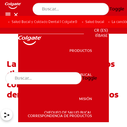
Toggle
Salud Bucal y Cuidado Dental | Colgate®
Salud bucal
La canció
PROMOCIONES
CR (ES)
SUSCRÍBASE
PRODUCTOS
PRODUCTOS
La canción para lavarse los
dientes de Elmo y otros
SALUD BUCAL
Toggle
SALUD BUCAL
consejos de cepillado
dental para niños pequeños
MISIÓN
CHEQUEO DE SALUD BUCAL
MISIÓN
CORRESPONDENCIA DE PRODUCTOS