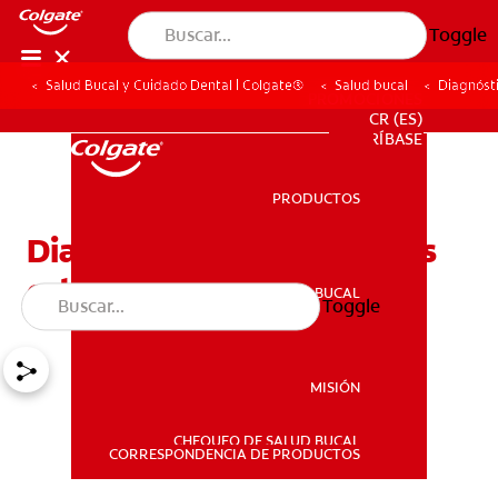
Toggle
Salud Bucal y Cuidado Dental | Colgate®
Salud bucal
Diagnósti
PROMOCIONES
CR (ES)
SUSCRÍBASE
PRODUCTOS
PRODUCTOS
Diagnóstico de los quistes
odontogénicos
SALUD BUCAL
Toggle
SALUD BUCAL
MISIÓN
CHEQUEO DE SALUD BUCAL
MISIÓN
CORRESPONDENCIA DE PRODUCTOS