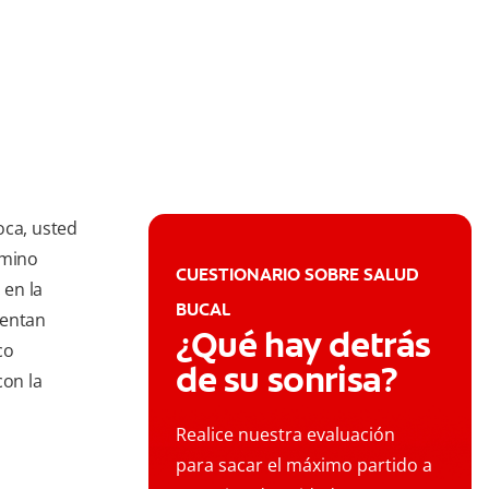
oca, usted
rmino
CUESTIONARIO SOBRE SALUD
 en la
BUCAL
sentan
¿Qué hay detrás
co
de su sonrisa?
con la
Realice nuestra evaluación
para sacar el máximo partido a