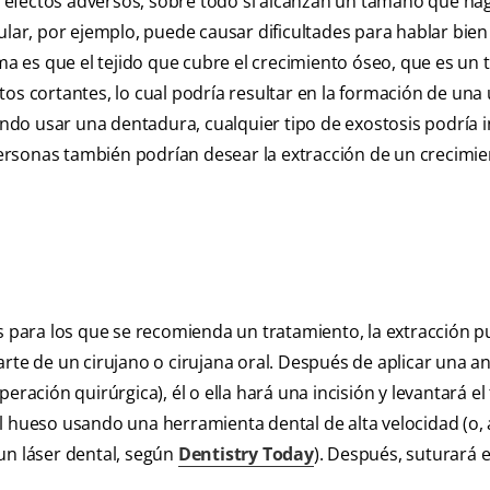
 efectos adversos, sobre todo si alcanzan un tamaño que ha
ular, por ejemplo, puede causar dificultades para hablar bien 
 es que el tejido que cubre el crecimiento óseo, que es un 
os cortantes, lo cual podría resultar en la formación de una 
ando usar una dentadura, cualquier tipo de exostosis podría i
 personas también podrían desear la extracción de un crecimi
es para los que se recomienda un tratamiento, la extracción 
rte de un cirujano o cirujana oral. Después de aplicar una a
ración quirúrgica), él o ella hará una incisión y levantará el 
el hueso usando una herramienta dental de alta velocidad (o,
un láser dental, según
Dentistry Today
). Después, suturará e