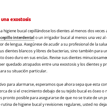
 una exostosis
higiene bucal cepillándose los dientes al menos dos veces al
n
cepillo interdental
o un irrigador bucal al menos una vez al 
r de lengua. Asegúrese de acudir a su profesional de la salu
us dientes blancos y libres de bacterias, sino también para u
ento óseo duro en sus encías. Revise sus dientes minuciosame
ber quedado atrapados entre una exostosis y los dientes y p
ara su situación particular.
otivo para alarmarse, esperamos que ahora sepa que esta co
rca de si el crecimiento debajo de su tejido bucal es óseo o 
s pronto posible para asegurarse de que no se trate de un 
rutina de higiene bucal y revisiones regulares, usted no deja