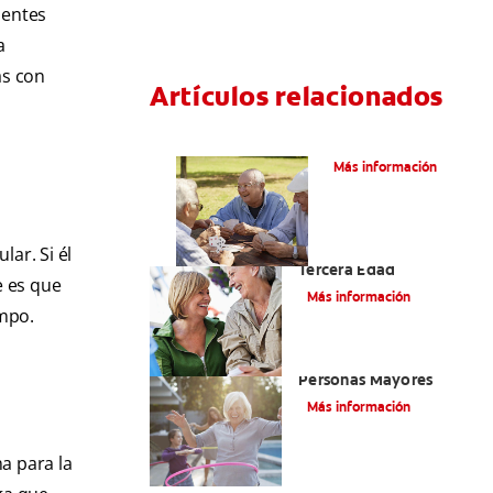
ientes
a
as con
Artículos relacionados
VPH en hombres
Más información
Salud Bucal En La
lar. Si él
Tercera Edad
e es que
Más información
empo.
Salud Bucal Para
Personas Mayores
Más información
a para la