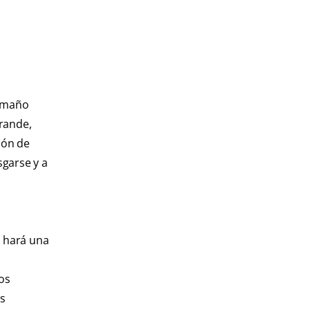
tamaño
rande,
ión de
sgarse y a
a hará una
os
s