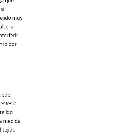
ga que
si
tejido muy
úlcera.
nterferir
ento por
puede
nestesia
tejido
 a medida
l tejido