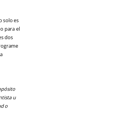
o solo es
o para el
es dos
programe
ma
opósito
ntista u
ad o