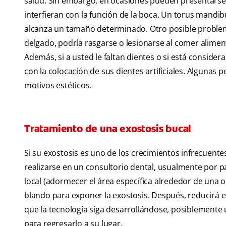
salud. Sin embargo, en ocasiones pueden presentarse
interfieran con la función de la boca. Un torus mandib
alcanza un tamaño determinado. Otro posible problema
delgado, podría rasgarse o lesionarse al comer aliment
Además, si a usted le faltan dientes o si está consider
con la colocación de sus dientes artificiales. Algunas
motivos estéticos.
Tratamiento de una exostosis bucal
Si su exostosis es uno de los crecimientos infrecuent
realizarse en un consultorio dental, usualmente por pa
local (adormecer el área específica alrededor de una ope
blando para exponer la exostosis. Después, reducirá 
que la tecnología siga desarrollándose, posiblemente 
para regresarlo a su lugar.