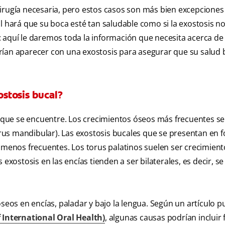
irugía necesaria, pero estos casos son más bien excepciones 
l hará que su boca esté tan saludable como si la exostosis n
 aquí le daremos toda la información que necesita acerca de 
rían aparecer con una exostosis para asegurar que su salud b
ostosis bucal?
en que se encuentre. Los crecimientos óseos más frecuentes s
torus mandibular). Las exostosis bucales que se presentan en 
n menos frecuentes. Los torus palatinos suelen ser crecimient
exostosis en las encías tienden a ser bilaterales, es decir, se
óseos en encías, paladar y bajo la lengua. Según un artículo p
f International Oral Health)
, algunas causas podrían incluir 