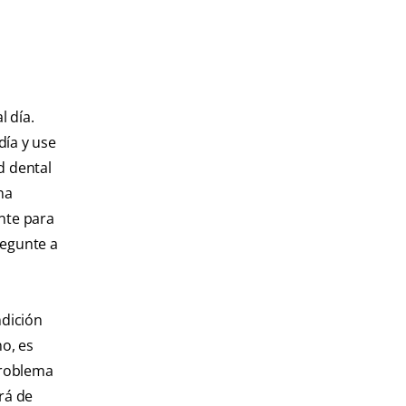
 día.
día y use
d dental
na
nte para
regunte a
ndición
no, es
problema
rá de