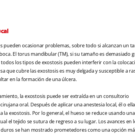
cal
es pueden ocasionar problemas, sobre todo si alcanzan un 
 boca. El torus mandibular (TM), si su tamaño es demasiado g
todos los tipos de exostosis pueden interferir con la colocac
a que cubre las exostosis es muy delgada y susceptible a ra
ultar en la formación de una úlcera.
amiento, la exostosis puede ser extraída en un consultorio
cirujana oral. Después de aplicar una anestesia local, él o ell
ta la exostosis. Por lo general, el hueso se reduce usando una
al el tejido se sutura de regreso a su lugar. Los avances en l
os duros se han mostrado prometedores como una opción má