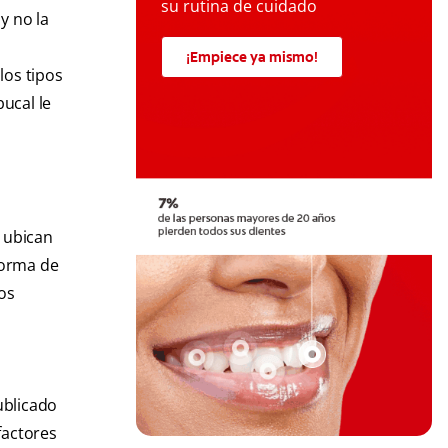
su rutina de cuidado
y no la
o
¡Empiece ya mismo!
los tipos
ucal le
e ubican
forma de
os
ublicado
factores