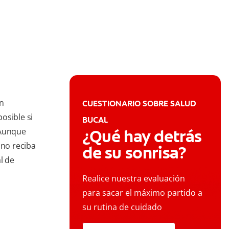
ón
CUESTIONARIO SOBRE SALUD
osible si
BUCAL
 Aunque
¿Qué hay detrás
 no reciba
de su sonrisa?
l de
Realice nuestra evaluación
para sacar el máximo partido a
su rutina de cuidado