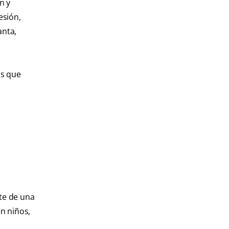
n y
esión,
anta,
os que
ate de una
n niños,