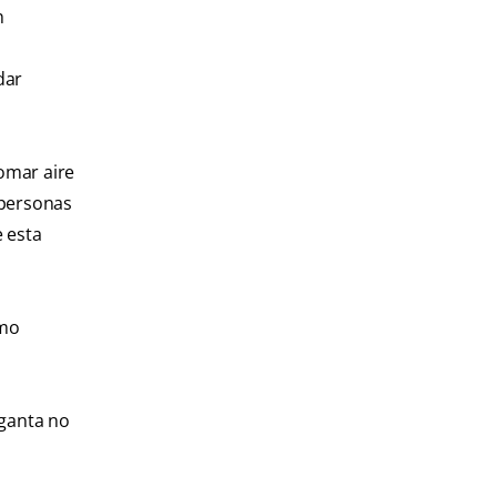
n
dar
omar aire
 personas
 esta
omo
rganta no