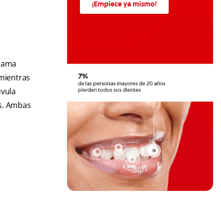
¡Empiece ya mismo!
llama
 mientras
úvula
as. Ambas