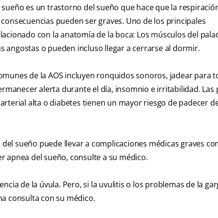
 sueño es un trastorno del sueño que hace que la respiració
 consecuencias pueden ser graves. Uno de los principales
lacionado con la anatomía de la boca: Los músculos del pala
ás angostas o pueden incluso llegar a cerrarse al dormir.
omunes de la AOS incluyen ronquidos sonoros, jadear para t
ermanecer alerta durante el día, insomnio e irritabilidad. Las
rterial alta o diabetes tienen un mayor riesgo de padecer de
ea del sueño puede llevar a complicaciones médicas graves c
cer apnea del sueño, consulte a su médico.
cia de la úvula. Pero, si la uvulitis o los problemas de la ga
na consulta con su médico.