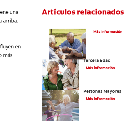
Artículos relacionados
tiene una
 arriba,
VPH en hombres
Más información
nfluyen en
to más
Salud Bucal En La
Tercera Edad
Más información
Salud Bucal Para
Personas Mayores
Más información