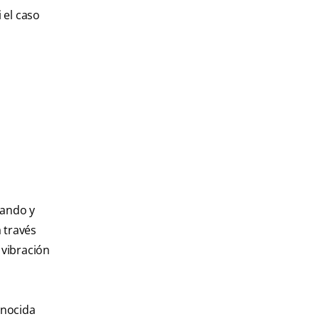
 el caso
lando y
 través
 vibración
onocida