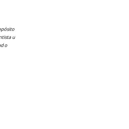
opósito
ntista u
ad o