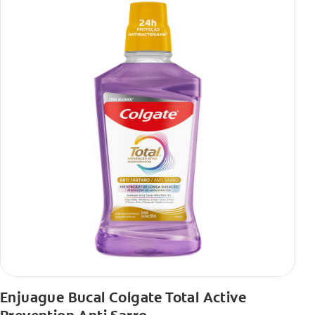
Enjuague Bucal Colgate Total Active