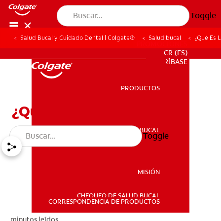
Toggle
Salud Bucal y Cuidado Dental | Colgate®
Salud bucal
¿Qué Es L
PROMOCIONES
CR (ES)
SUSCRÍBASE
PRODUCTOS
PRODUCTOS
¿Qué Es La Micrognatia?
SALUD BUCAL
Toggle
SALUD BUCAL
MISIÓN
CHEQUEO DE SALUD BUCAL
MISIÓN
CORRESPONDENCIA DE PRODUCTOS
minutos leídos