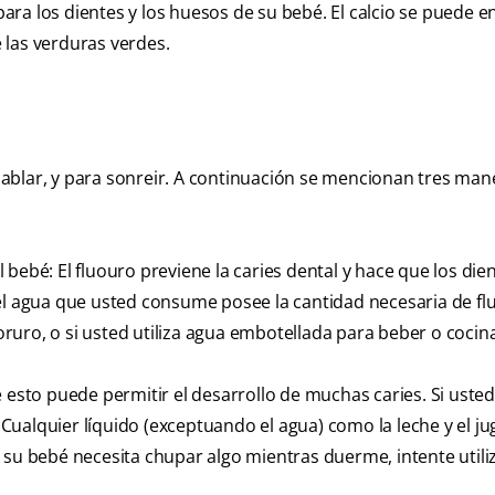
 para los dientes y los huesos de su bebé. El calcio se puede 
e las verduras verdes.
ablar, y para sonreir. A continuación se mencionan tres man
bebé: El fluouro previene la caries dental y hace que los die
 el agua que usted consume posee la cantidad necesaria de fl
uoruro, o si usted utiliza agua embotellada para beber o cocinar
 esto puede permitir el desarrollo de muchas caries. Si usted
ualquier líquido (exceptuando el agua) como la leche y el ju
 su bebé necesita chupar algo mientras duerme, intente utili