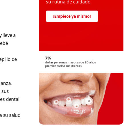
su rutina de cuidado
¡Empiece ya mismo!
 lleve a
bebé
epillo de
canza.
 sus
ies dental
a su salud