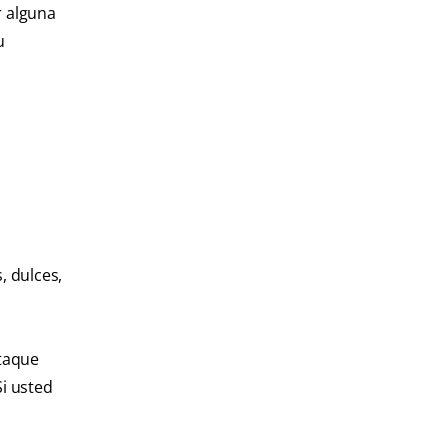
r alguna
u
, dulces,
ataque
Si usted