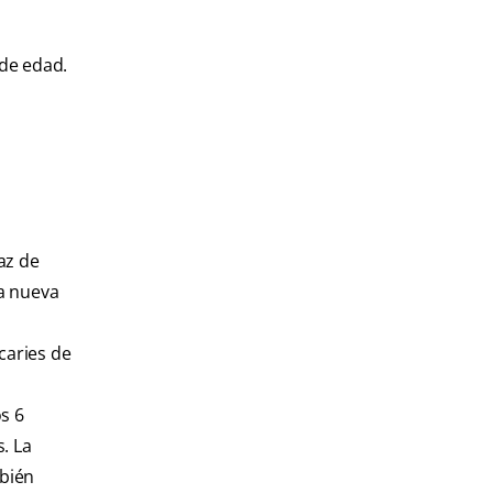
 de edad.
az de
ta nueva
caries de
s 6
. La
mbién