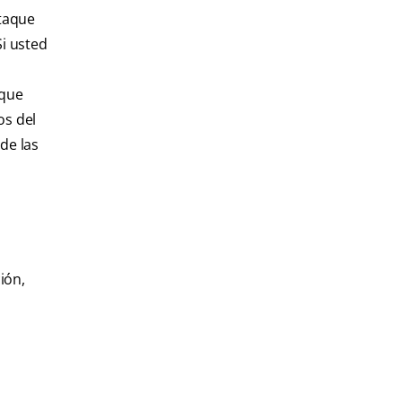
ataque
Si usted
 que
os del
de las
ión,