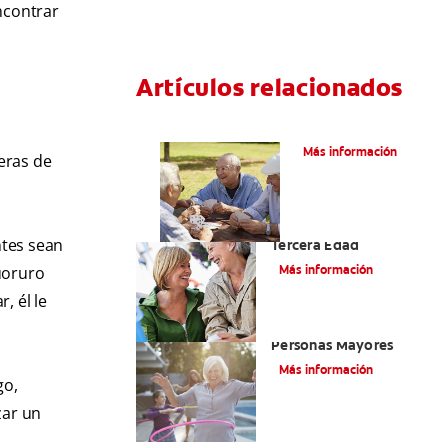
encontrar
Artículos relacionados
VPH en hombres
Más información
eras de
Salud Bucal En La
ntes sean
Tercera Edad
Más información
uoruro
, él le
Salud Bucal Para
Personas Mayores
Más información
go,
zar un