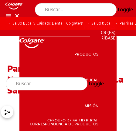
Toggle
Salud Bucal y Cuidado Dental | Colgate®
Salud bucal
Parrilla
PROMOCIONES
CR (ES)
SUSCRÍBASE
PRODUCTOS
PRODUCTOS
Parrillas Dentales — La
Nueva Moda Que Afecta La
SALUD BUCAL
Toggle
SALUD BUCAL
Salud De Sus Dientes
MISIÓN
CHEQUEO DE SALUD BUCAL
MISIÓN
CORRESPONDENCIA DE PRODUCTOS