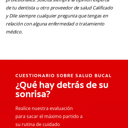
de tu dentista u otro proveedor de salud Calificado
y Dile siempre cualquier pregunta que tengas en
relación con alguna enfermedad o tratamiento
médico.
CUESTIONARIO SOBRE SALUD BUCAL
¿Qué hay detrás de su
sonrisa?
Realice nuestra evaluación
para sacar el máximo partido a
su rutina de cuidado