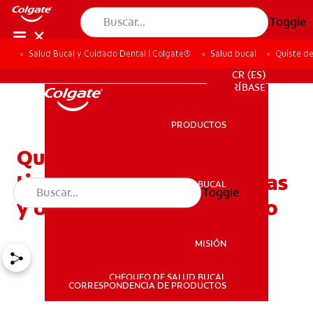
Toggle
Salud Bucal y Cuidado Dental | Colgate®
Salud bucal
Quiste de
PROMOCIONES
CR (ES)
SUSCRÍBASE
PRODUCTOS
PRODUCTOS
Quiste del conducto
tirogloso: Causas, síntomas
SALUD BUCAL
Toggle
SALUD BUCAL
y opciones de tratamiento
MISIÓN
CHEQUEO DE SALUD BUCAL
MISIÓN
CORRESPONDENCIA DE PRODUCTOS