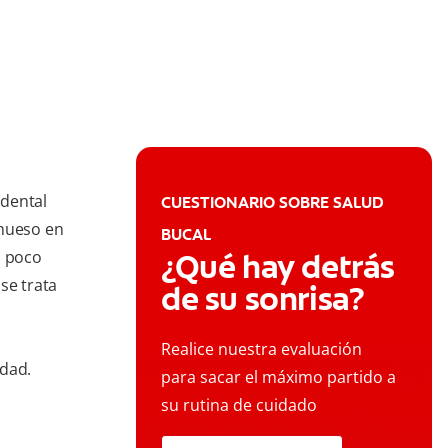
 dental
CUESTIONARIO SOBRE SALUD
 hueso en
BUCAL
n poco
¿Qué hay detrás
se trata
de su sonrisa?
.
a
Realice nuestra evaluación
idad.
para sacar el máximo partido a
su rutina de cuidado