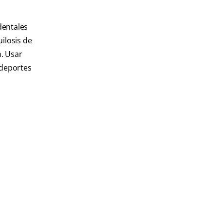
dentales
ilosis de
. Usar
 deportes