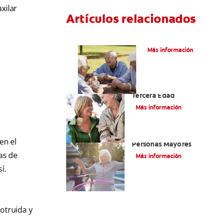
xilar
Artículos relacionados
VPH en hombres
Más información
Salud Bucal En La
Tercera Edad
Más información
Salud Bucal Para
en el
Personas Mayores
as de
Más información
í.
otruida y