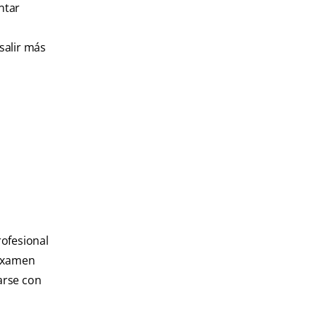
ntar
salir más
rofesional
 examen
arse con