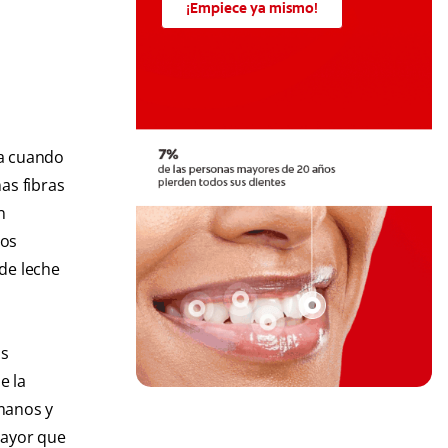
¡Empiece ya mismo!
ta cuando
as fibras
n
los
de leche
as
e la
rmanos y
mayor que