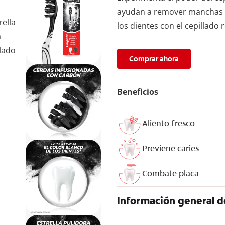
ayudan a remover manchas su
rella
los dientes con el cepillado 
a
llado
Comprar ahora
Beneficios
Aliento fresco
Previene caries
Combate placa
Información general d