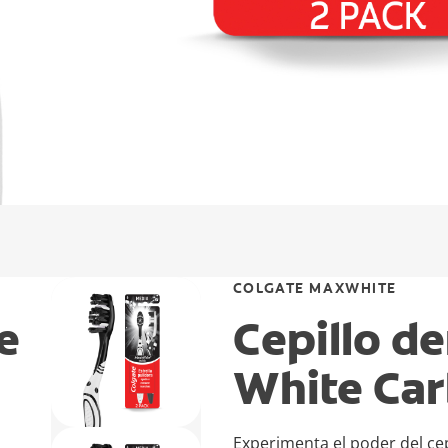
COLGATE MAXWHITE
e
Cepillo d
White Ca
Experimenta el poder del cep