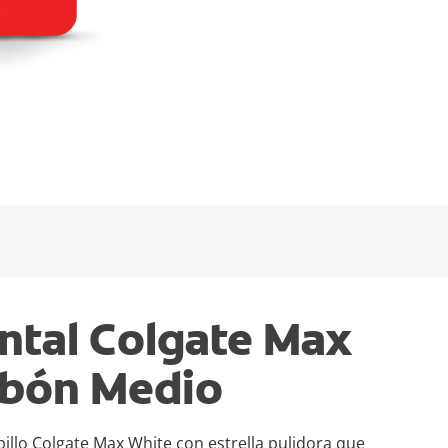
ental Colgate Max
rbón Medio
illo Colgate Max White con estrella pulidora que