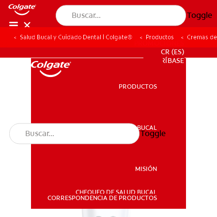
Toggle
Salud Bucal y Cuidado Dental | Colgate®
Productos
Cremas de
PROMOCIONES
CR (ES)
SUSCRÍBASE
PRODUCTOS
PRODUCTOS
SALUD BUCAL
Toggle
SALUD BUCAL
MISIÓN
CHEQUEO DE SALUD BUCAL
MISIÓN
CORRESPONDENCIA DE PRODUCTOS