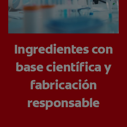
CHEQUEO DE SALUD BUCAL
SELECCIÓN DE PRODUCTOS
PARA PROFESIONALES
Ingredientes con
CUPONES
base científica y
EC (ES)
SUSCRÍBETE
fabricación
responsable