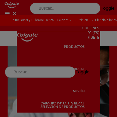
Toggle
Salud Bucal y Cuidado Dental | Colgate®
Salud Bucal y Cuidado Dental | Colgate®
Misión
Misión
Ciencia e inno
Ciencia e inno
PARA PROFESIONALES
CUPONES
EC (ES)
SUSCRÍBETE
PRODUCTOS
PRODUCTOS
SALUD BUCAL
Toggle
SALUD BUCAL
MISIÓN
CHEQUEO DE SALUD BUCAL
MISIÓN
SELECCIÓN DE PRODUCTOS