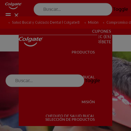
Toggle
Salud Bucal y Cuidado Dental | Colgate®
Misión
Compromiso de
PARA PROFESIONALES
CUPONES
EC (ES)
SUSCRÍBETE
PRODUCTOS
PRODUCTOS
SALUD BUCAL
Toggle
SALUD BUCAL
MISIÓN
CHEQUEO DE SALUD BUCAL
MISIÓN
SELECCIÓN DE PRODUCTOS