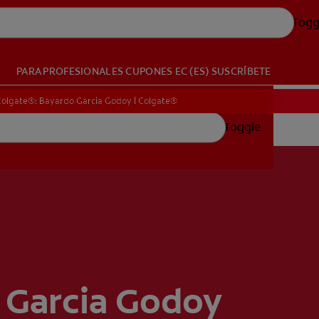
Togg
PARA PROFESIONALES
CUPONES
EC (ES)
SUSCRÍBETE
 Colgate®: Bayardo Garcia Godoy | Colgate®
Toggle
 Garcia Godoy