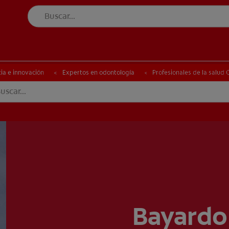
UD BUCAL
SELECCIÓN DE PRODUCTOS
SALUD BUCAL
SELECCIÓN DE PRODUCTOS
ia e innovación
Expertos en odontología
Profesionales de la salud
ETE
Bayardo