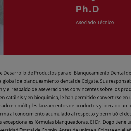
Ph.D
Asociado Técnico
n de Desarrollo de Productos para el Blanqueamiento Dental d
a global de blanqueamiento dental de Colgate. Sus responsabi
ión y el respaldo de aseveraciones convincentes sobre los prod
en catálisis y en bioquímica, le han permitido convertirse e
rado en múltiples lanzamientos de productos y liderado un
orma al conocimiento acumulado al respecto y permitió el d
s excepcionales fórmulas blanqueadoras. El Dr. Dogo tiene u
ersidad Estatal de Coppin. Antes de unirse a Colgate en el añ