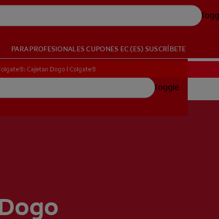
Togg
PARA PROFESIONALES
CUPONES
EC (ES)
SUSCRÍBETE
 Colgate®: Cajetan Dogo | Colgate®
Toggle
 Dogo