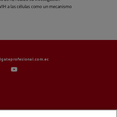
el VIH a las células como un mecanismo
lgateprofesional.com.ec