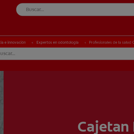
UD BUCAL
SELECCIÓN DE PRODUCTOS
SALUD BUCAL
SELECCIÓN DE PRODUCTOS
ia e innovación
Expertos en odontología
Profesionales de la salud
ETE
Cajetan