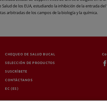
e Salud de los EUA, estudiando la inhibición de la entrada d
stas arbitradas de los campos de la biología y la química.
CHEQUEO DE SALUD BUCAL
Co
SELECCIÓN DE PRODUCTOS
SUSCRÍBETE
CONTÁCTANOS
EC (ES)