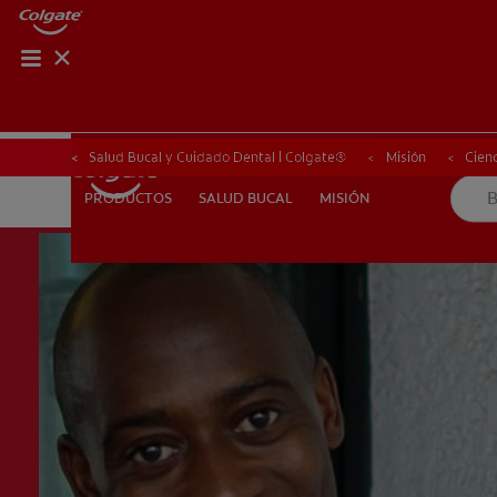
CHEQUEO DE SAL
CHEQUEO DE 
Salud Bucal y Cuidado Dental | Colgate®
Misión
Cienc
SALUD BUCAL
MISIÓN
PRODUCTOS
PRODUCTOS
SALUD BUCAL
MISIÓN
PARA PROFESIONALES
CUPONES
EC (ES)
SUSCRÍB